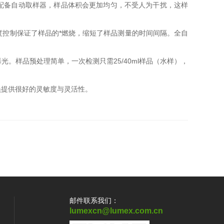
果配备自动取样器，样品体积会更加均匀，不受人为干扰，这样
控制保证了样品的*燃烧，缩短了样品测量的时间间隔。全自
样品预处理简单，一次检测只需25/40ml样品（水样），
提供很好的灵敏度与灵活性。
邮件联系我们：
lumexcn@lumex.com.cn