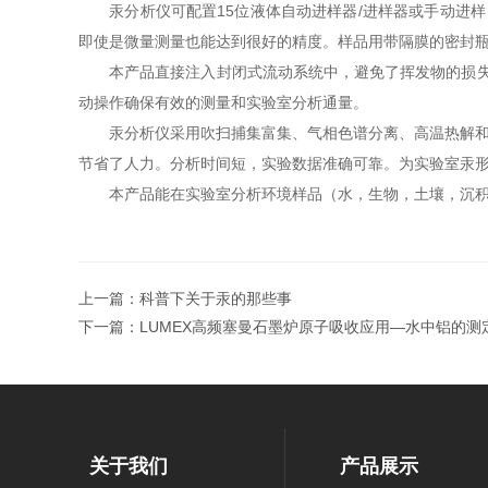
汞分析仪可配置15位液体自动进样器/进样器或手动进样（
即使是微量测量也能达到很好的精度。样品用带隔膜的密封
本产品直接注入封闭式流动系统中，避免了挥发物的损失，
动操作确保有效的测量和实验室分析通量。
汞分析仪采用吹扫捕集富集、气相色谱分离、高温热解和冷原
节省了人力。分析时间短，实验数据准确可靠。为实验室汞
本产品能在实验室分析环境样品（水，生物，土壤，沉积物
上一篇：
科普下关于汞的那些事
下一篇：
LUMEX高频塞曼石墨炉原子吸收应用—水中铝的测
关于我们
产品展示