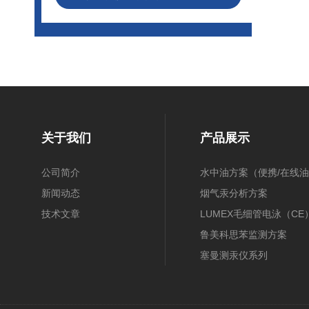
关于我们
产品展示
公司简介
水中油方案（便携/在线油
新闻动态
膜/在线）
烟气汞分析方案
技术文章
（30B/CEMS/OH）
LUMEX毛细管电泳（CE
鲁美科思苯监测方案
塞曼测汞仪系列
近红外光谱(NIR)
原子吸收光谱(AAS)