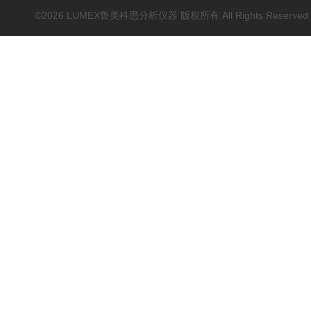
基因扩增仪(PCR)
©2026 LUMEX鲁美科思分析仪器 版权所有 All Rights Reserved
荧光分光光度计（分子荧
光）
红外光谱(IR、傅立叶)
水质分析仪/多参数水质分
析仪
烟气汞采样器
水质在线自动监测系统
元素分析仪耗材配件