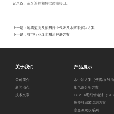
记录仪、蓝牙遥控和数据传输接口。
上一篇：
地震监测及预测行业气汞及水溶汞解决方案
下一篇：
核电行业废水测油解决方案
关于我们
产品展示
公司简介
水中油方案（便携/在线油
新闻动态
膜/在线）
烟气汞分析方案
技术文章
（30B/CEMS/OH）
LUMEX毛细管电泳（CE
鲁美科思苯监测方案
塞曼测汞仪系列