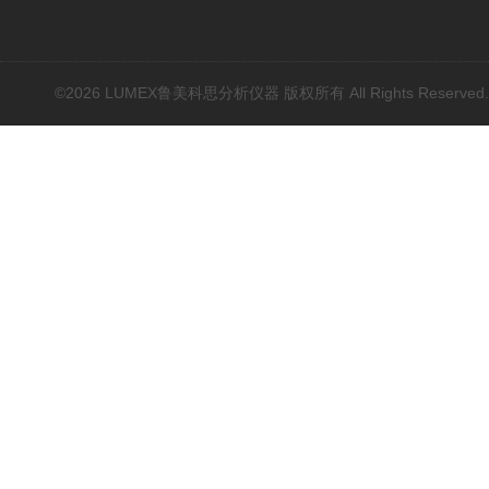
近红外光谱(NIR)
原子吸收光谱(AAS)
基因扩增仪(PCR)
©2026 LUMEX鲁美科思分析仪器 版权所有 All Rights Reserved
荧光分光光度计（分子荧
光）
红外光谱(IR、傅立叶)
水质分析仪/多参数水质分
析仪
烟气汞采样器
水质在线自动监测系统
元素分析仪耗材配件