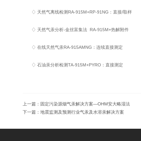
♢ 天然气离线检测RA-915M+RP-91NG：直接/取样
♢ 天然气汞分析-金丝富集法 RA-915M+热解附件
♢ 在线天然气汞RA-915AMNG：连续直接测定
♢ 石油汞分析检测TA-915M+PYRO：直接测定
上一篇：
固定污染源烟气汞解决方案—OHM安大略湿法
下一篇：
地震监测及预测行业气汞及水溶汞解决方案