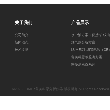
关于我们
产品展示
公司简介
水中油方案（便携/在线油
新闻动态
膜/在线）
烟气汞分析方案
技术文章
（30B/CEMS/OH）
LUMEX毛细管电泳（CE
鲁美科思苯监测方案
塞曼测汞仪系列
近红外光谱(NIR)
原子吸收光谱(AAS)
基因扩增仪(PCR)
©2026 LUMEX鲁美科思分析仪器 版权所有 All Rights Reserved
荧光分光光度计（分子荧
光）
红外光谱(IR、傅立叶)
水质分析仪/多参数水质分