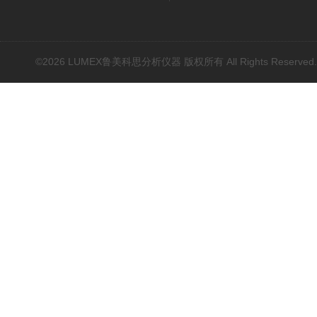
近红外光谱(NIR)
原子吸收光谱(AAS)
基因扩增仪(PCR)
©2026 LUMEX鲁美科思分析仪器 版权所有 All Rights Reserved
荧光分光光度计（分子荧
光）
红外光谱(IR、傅立叶)
水质分析仪/多参数水质分
析仪
烟气汞采样器
水质在线自动监测系统
元素分析仪耗材配件