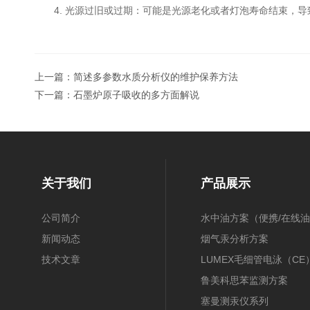
4. 光源过旧或过期：可能是光源老化或者灯泡寿命结束，导
上一篇：
简述多参数水质分析仪的维护保养方法
下一篇：
石墨炉原子吸收的多方面解说
关于我们
产品展示
公司简介
水中油方案（便携/在线油
新闻动态
膜/在线）
烟气汞分析方案
技术文章
（30B/CEMS/OH）
LUMEX毛细管电泳（CE
鲁美科思苯监测方案
塞曼测汞仪系列