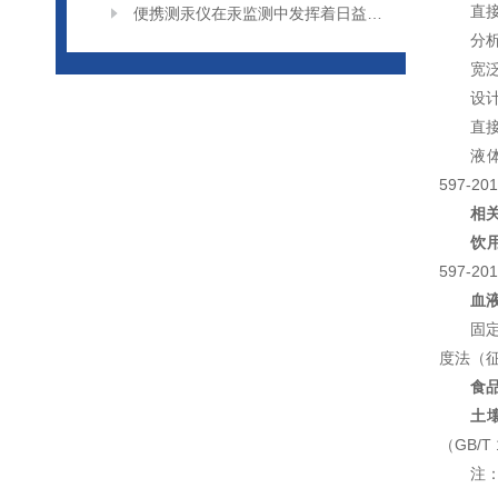
直
便携测汞仪在汞监测中发挥着日益重要的作用
分
宽
设
直
液体
597-2
相
饮
597-20
血
固定
度法（
食
土
（GB/T 
注