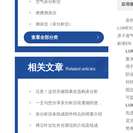
空气汞分析仪
应用
便携测汞仪
汞
测汞仪（汞分析仪）
LUME
原子蒸气
查看全部分类
标准EN 1
LU
废
相关文章
用
Related articles
职
对
固
注意！这些关键因素在选购汞分析仪时要多加考虑
可
一文与您分享汞分析仪应遵循的使用步骤
LU
先
汞分析仪各组成部件特点的简要介绍
灵
傅立叶近红外光谱仪的介绍及组成
简