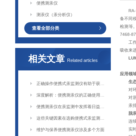
便携测汞仪
R
测汞仪（汞分析仪）
备不同
检测等。相
查看全部分类
7468-
工作
吸收来
相关文章
LU
Related articles
应用领
生
正确操作便携式汞监测仪有助于获取准确可靠的监测数据
对
深度解析：便携测汞仪的正确使用方法全攻略
对
汞
便携测汞仪在汞监测中发挥着日益重要的作用
脱
这些关键因素在选购便携式汞监测仪时要多加考虑
连
实
维护与保养便携测汞仪涉及多个方面