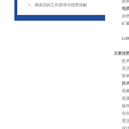
脱
测汞仪的工作原理与优势讲解
地
自
矿
LU
主要优
技
灵
简
技
高
直
操
全
宽
设