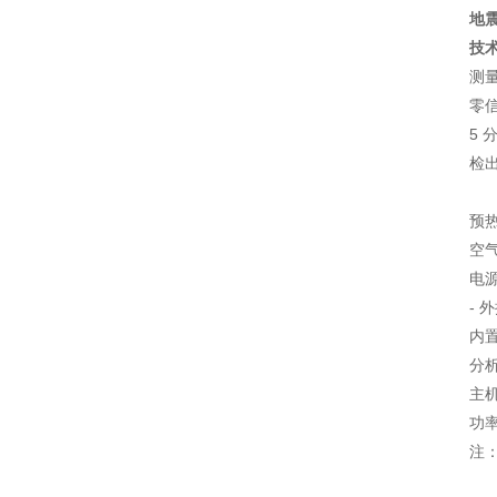
地
技
测
零
5 
检
2
预
空
电
-
内
分
主
注