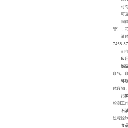
可
可
固
管），符
液体
7468-8
n
应
燃
废气、
环
体废物
污
检测工
石
过程控
食