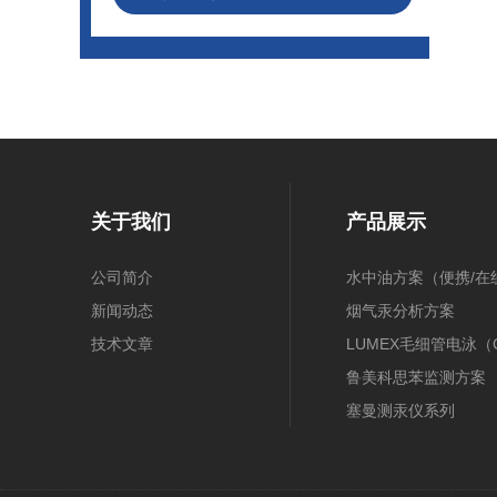
关于我们
产品展示
公司简介
水中油方案（便携/在
新闻动态
膜/在线）
烟气汞分析方案
技术文章
（30B/CEMS/OH）
LUMEX毛细管电泳（
鲁美科思苯监测方案
塞曼测汞仪系列
近红外光谱(NIR)
原子吸收光谱(AAS)