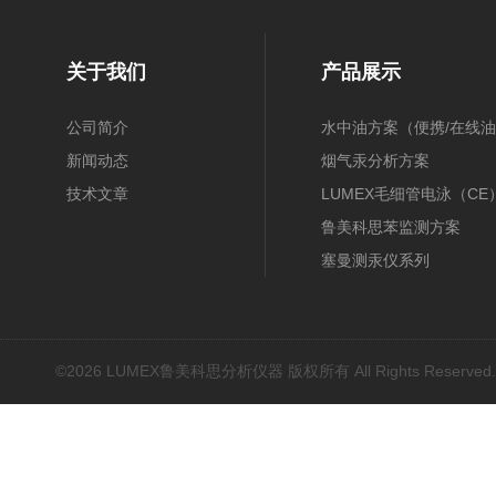
关于我们
产品展示
公司简介
水中油方案（便携/在线油
新闻动态
膜/在线）
烟气汞分析方案
技术文章
（30B/CEMS/OH）
LUMEX毛细管电泳（CE
鲁美科思苯监测方案
塞曼测汞仪系列
近红外光谱(NIR)
原子吸收光谱(AAS)
基因扩增仪(PCR)
©2026 LUMEX鲁美科思分析仪器 版权所有 All Rights Reserved
荧光分光光度计（分子荧
光）
红外光谱(IR、傅立叶)
水质分析仪/多参数水质分
析仪
烟气汞采样器