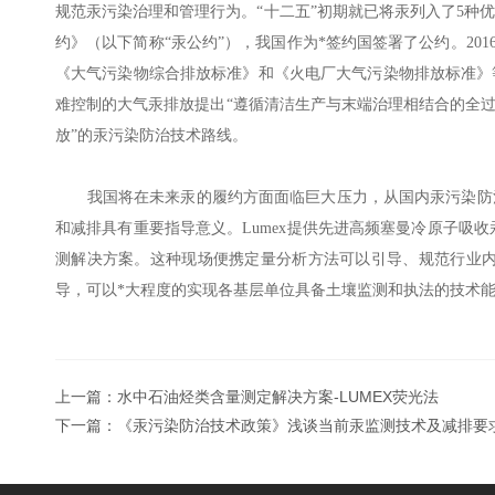
规范汞污染治理和管理行为。“十二五”初期就已将汞列入了5种优
约》（以下简称“汞公约”），我国作为*签约国签署了公约。201
《大气污染物综合排放标准》和《火电厂大气污染物排放标准》等
难控制的大气汞排放提出“遵循清洁生产与末端治理相结合的全
放”的汞污染防治技术路线。
我国将在未来汞的履约方面面临巨大压力，从国内汞污染防
和减排具有重要指导意义。Lumex提供先进高频塞曼冷原子吸收
测解决方案。这种现场便携定量分析方法可以引导、规范行业
导，可以*大程度的实现各基层单位具备土壤监测和执法的技术
上一篇：
水中石油烃类含量测定解决方案-LUMEX荧光法
下一篇：
《汞污染防治技术政策》浅谈当前汞监测技术及减排要