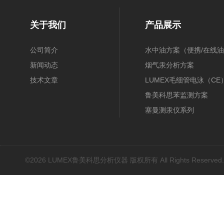
关于我们
产品展示
公司简介
水中油方案（便携/在线油
新闻动态
膜/在线）
烟气汞分析方案
技术文章
（30B/CEMS/OH）
LUMEX毛细管电泳（CE
鲁美科思苯监测方案
塞曼测汞仪系列
近红外光谱(NIR)
原子吸收光谱(AAS)
基因扩增仪(PCR)
©2026 LUMEX鲁美科思分析仪器 版权所有 All Rights Reserved
荧光分光光度计（分子荧
光）
红外光谱(IR、傅立叶)
水质分析仪/多参数水质分
析仪
烟气汞采样器