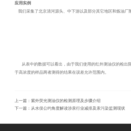
应用实例
我们采集了北京清河源头、中下游以及部分其它地区和炼油厂附
从表中的数据可以看出，由于我们使用的红外测油仪的检出限
于高浓度的样品两者测得的结果在误差允许范围内。
上一篇：
紫外荧光测油仪的检测原理及步骤介绍
下一篇：
从水俣公约角度解读涉汞行业减排及汞污染监测现状