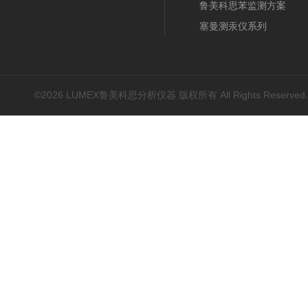
鲁美科思苯监测方案
塞曼测汞仪系列
近红外光谱(NIR)
原子吸收光谱(AAS)
基因扩增仪(PCR)
©2026 LUMEX鲁美科思分析仪器 版权所有 All Rights Reserved
荧光分光光度计（分子荧
光）
红外光谱(IR、傅立叶)
水质分析仪/多参数水质分
析仪
烟气汞采样器
水质在线自动监测系统
元素分析仪耗材配件