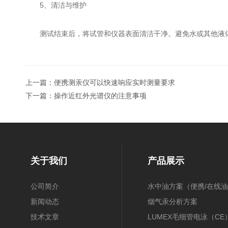
5、清洁与维护
测试结束后，将试管和仪器表面清洁干净。避免水或其他液体
上一篇：
便携测汞仪可以快速响应实时测量要求
下一篇：
操作近红外光谱仪的注意事项
关于我们
产品展示
公司简介
水中油方案（便携/在线油
新闻动态
膜/在线）
烟气汞分析方案
技术文章
（30B/CEMS/OH）
LUMEX毛细管电泳（CE