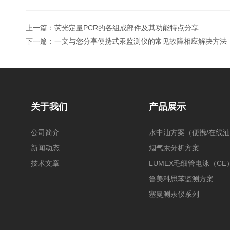
上一篇：
荧光定量PCR的各组成部件及其功能特点分享
下一篇：
一文与您分享便携式汞监测仪的常见故障相应解决方法
关于我们
产品展示
公司简介
水中油方案（便携/在线油
新闻动态
膜/在线）
烟气汞分析方案
技术文章
（30B/CEMS/OH）
LUMEX毛细管电泳（CE
鲁美科思苯监测方案
塞曼测汞仪系列
近红外光谱(NIR)
原子吸收光谱(AAS)