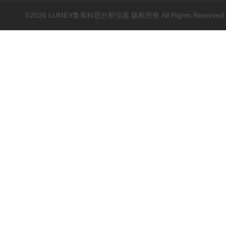
基因扩增仪(PCR)
©2026 LUMEX鲁美科思分析仪器 版权所有 All Rights Reserved
荧光分光光度计（分子荧
光）
红外光谱(IR、傅立叶)
水质分析仪/多参数水质分
析仪
烟气汞采样器
水质在线自动监测系统
元素分析仪耗材配件