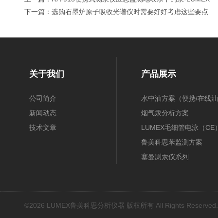
下一篇：
选购石墨炉原子吸收光谱仪时需要好好考虑这些要点
关于我们
产品展示
公司简介
水中油方案（便携/在线油
新闻动态
膜/在线）
烟气汞分析方案
技术文章
（30B/CEMS/OH）
LUMEX毛细管电泳（CE
鲁美科思苯监测方案
塞曼测汞仪系列
近红外光谱(NIR)
原子吸收光谱(AAS)
基因扩增仪(PCR)
©2026 LUMEX鲁美科思分析仪器 版权所有 All Rights Reserved
荧光分光光度计（分子荧