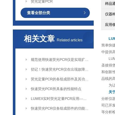
荧光定量PCR
样品
查看全部分类
仪器
应用
相关文章
LU
Related articles
简单快
中提供
LU
规范使用快速荧光PCR仪是实现扩增稳的关键保障
圣彼得堡
切记！快速荧光PCR仪在出现故障后需要及时解决
和创新性荣
品线的
荧光定量PCR的各组成部件及其功能特点分享
为
快速荧光PCR所具备的性能特点
关于
LUMEX实时荧光定量PCR应用---肉类掺假快速鉴别应用研究
分析仪
司已开发
快速荧光PCR仪各组成部件的功能特点分享
等分析检